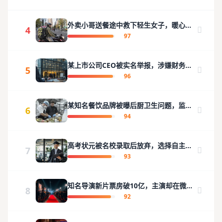
外卖小哥送餐途中救下轻生女子，暖心视
4
频感动全网
97
某上市公司CEO被实名举报，涉嫌财务造
5
假金额高达数亿
96
某知名餐饮品牌被曝后厨卫生问题，监管
6
部门已立案
94
高考状元被名校录取后放弃，选择自主创
7
业引热议
93
知名导演新片票房破10亿，主演却在微博
8
发文暗讽片方？
92