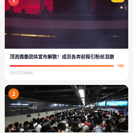
1
顶流偶像团体宣布解散！成员各奔前程引粉丝泪崩
100
31.2万
8934
2