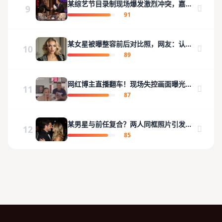
某综艺节目录制现场爆发激烈冲突，嘉宾
9
当场离场
91
某女星被曝整容前后对比照，网友：认不
10
出来了
89
网红博主直播翻车！现场失控画面曝光引
11
发热议
87
某男星与前任复合？两人同框照片引发猜
12
测
85