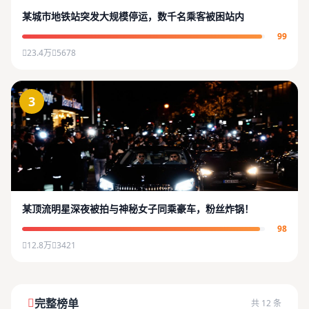
某城市地铁站突发大规模停运，数千名乘客被困站内
99
23.4万
5678
3
某顶流明星深夜被拍与神秘女子同乘豪车，粉丝炸锅！
98
12.8万
3421
完整榜单
共 12 条