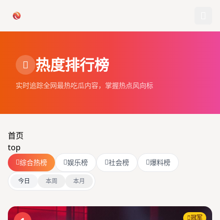
跳过导航
热度排行榜
首页
实时追踪全网最热吃瓜内容，掌握热点风向标
娱乐吃瓜
社会热点
首页
今日爆料
top
综合热榜
娱乐榜
社会榜
爆料榜
排行榜
今日
本周
本月
社区
冠军