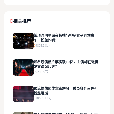
相关推荐
某顶流明星深夜被拍与神秘女子同乘豪
车，粉丝炸锅！
98
12.8万
知名导演新片票房破10亿，主演却在微博
发文暗讽片方？
92
8.9万
顶流偶像团体宣布解散！成员各奔前程引
粉丝泪崩
100
31.2万