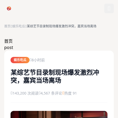
跳过导航
首页
娱乐吃瓜
某综艺节目录制现场爆发激烈冲突，嘉宾当场离场
首页
首页
post
娱乐吃瓜
8小时前
娱乐吃瓜
社会热点
某综艺节目录制现场爆发激烈冲
突，嘉宾当场离场
今日爆料
排行榜
143,200 次阅读
4,567 条评论
热度 91
社区