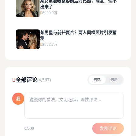
某女星被曝整容前后对比照，网友：认不
出来了
89
9.9万
某男星与前任复合？两人同框照片引发猜
测
85
7.7万
全部评论
(4,567)
最热
最新
我
发表评论
0/500