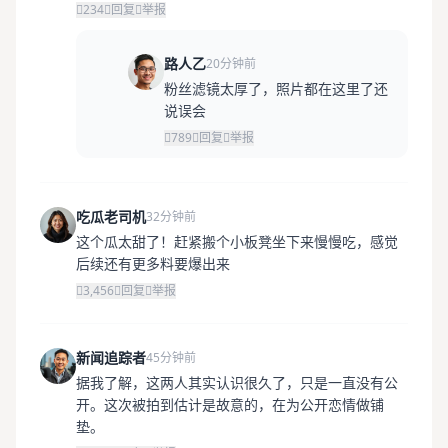
234
回复
举报
路人乙
20分钟前
粉丝滤镜太厚了，照片都在这里了还
说误会
789
回复
举报
吃瓜老司机
32分钟前
这个瓜太甜了！赶紧搬个小板凳坐下来慢慢吃，感觉
后续还有更多料要爆出来
3,456
回复
举报
新闻追踪者
45分钟前
据我了解，这两人其实认识很久了，只是一直没有公
开。这次被拍到估计是故意的，在为公开恋情做铺
垫。