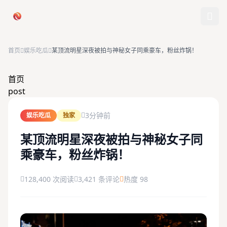
跳过导航
首页
娱乐吃瓜
某顶流明星深夜被拍与神秘女子同乘豪车，粉丝炸锅！
首页
首页
post
娱乐吃瓜
3分钟前
娱乐吃瓜
独家
社会热点
某顶流明星深夜被拍与神秘女子同
乘豪车，粉丝炸锅！
今日爆料
排行榜
128,400 次阅读
3,421 条评论
热度 98
社区