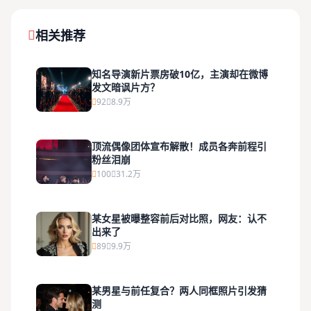
相关推荐
知名导演新片票房破10亿，主演却在微博
发文暗讽片方？
92
8.9万
顶流偶像团体宣布解散！成员各奔前程引
粉丝泪崩
100
31.2万
某女星被曝整容前后对比照，网友：认不
出来了
89
9.9万
某男星与前任复合？两人同框照片引发猜
测