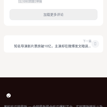
2,109
回复
举报
加载更多评论
下一篇
知名导演新片票房破10亿，主演却在微博发文暗讽片
方？
黑料吃瓜网最新 — 全网最新最全吃瓜爆料平台，实时更新娱乐八卦