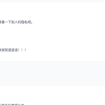
尊重一下别人的隐私吧。
体就知道造谣！！！