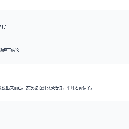
相了
随便下结论
敢说出来而已。这次被拍到也是活该，平时太高调了。
！