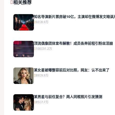
相关推荐
知名导演新片票房破10亿，主演却在微博发文暗讽
92
8.9万
顶流偶像团体宣布解散！成员各奔前程引粉丝泪崩
100
31.2万
某女星被曝整容前后对比照，网友：认不出来了
89
9.9万
某男星与前任复合？两人同框照片引发猜测
85
7.7万