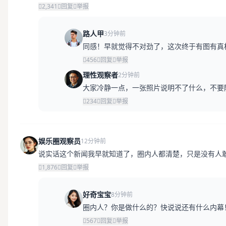
2,341
回复
举报
路人甲
3分钟前
同感！早就觉得不对劲了，这次终于有图有真
456
回复
举报
理性观察者
2分钟前
大家冷静一点，一张照片说明不了什么，不要
234
回复
举报
娱乐圈观察员
12分钟前
说实话这个新闻我早就知道了，圈内人都清楚，只是没有人
1,876
回复
举报
好奇宝宝
8分钟前
圈内人？你是做什么的？快说说还有什么内幕
567
回复
举报