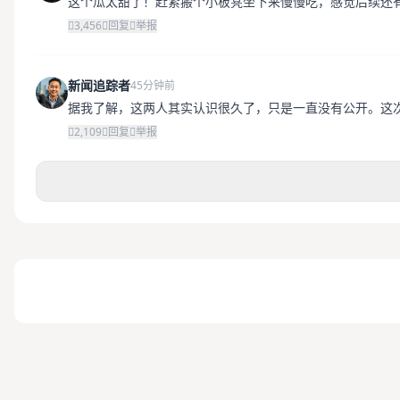
这个瓜太甜了！赶紧搬个小板凳坐下来慢慢吃，感觉后续还
3,456
回复
举报
新闻追踪者
45分钟前
据我了解，这两人其实认识很久了，只是一直没有公开。这
2,109
回复
举报