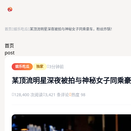
跳过导航
首页
娱乐吃瓜
某顶流明星深夜被拍与神秘女子同乘豪车，粉丝炸锅！
首页
首页
post
娱乐吃瓜
3分钟前
娱乐吃瓜
独家
社会热点
某顶流明星深夜被拍与神秘女子同乘豪
今日爆料
128,400 次阅读
3,421 条评论
热度 98
排行榜
社区